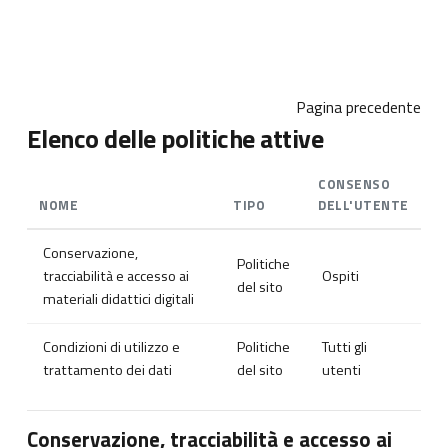
Vai al contenuto principale
Pagina precedente
Elenco delle politiche attive
CONSENSO
NOME
TIPO
DELL'UTENTE
Conservazione,
Politiche
tracciabilità e accesso ai
Ospiti
del sito
materiali didattici digitali
Condizioni di utilizzo e
Politiche
Tutti gli
trattamento dei dati
del sito
utenti
Conservazione, tracciabilità e accesso ai