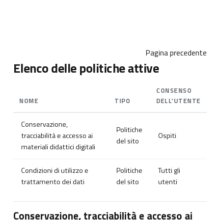
Vai al contenuto principale
Pagina precedente
Elenco delle politiche attive
CONSENSO
NOME
TIPO
DELL'UTENTE
Conservazione,
Politiche
tracciabilità e accesso ai
Ospiti
del sito
materiali didattici digitali
Condizioni di utilizzo e
Politiche
Tutti gli
trattamento dei dati
del sito
utenti
Conservazione, tracciabilità e accesso ai