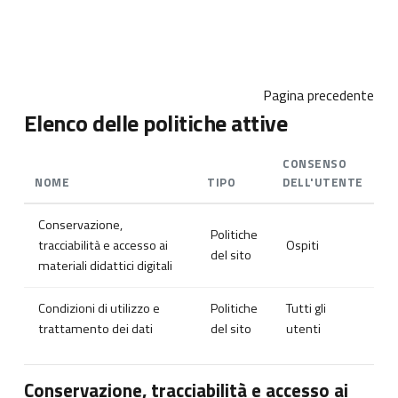
Vai al contenuto principale
Pagina precedente
Elenco delle politiche attive
CONSENSO
NOME
TIPO
DELL'UTENTE
Conservazione,
Politiche
tracciabilità e accesso ai
Ospiti
del sito
materiali didattici digitali
Condizioni di utilizzo e
Politiche
Tutti gli
trattamento dei dati
del sito
utenti
Conservazione, tracciabilità e accesso ai