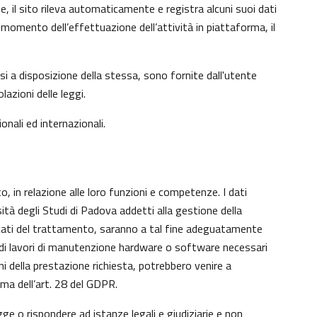
e, il sito rileva automaticamente e registra alcuni suoi dati
 al momento dell’effettuazione dell’attività in piattaforma, il
si a disposizione della stessa, sono fornite dall'utente
azioni delle leggi.
onali ed internazionali.
o, in relazione alle loro funzioni e competenze. I dati
sità degli Studi di Padova addetti alla gestione della
aricati del trattamento, saranno a tal fine adeguatamente
nto di lavori di manutenzione hardware o software necessari
ni della prestazione richiesta, potrebbero venire a
ma dell’art. 28 del GDPR.
gge o rispondere ad istanze legali e giudiziarie e non