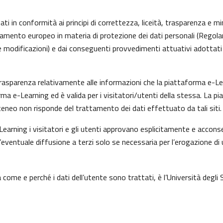
ti in conformità ai principi di correttezza, liceità, trasparenza e min
olamento europeo in materia di protezione dei dati personali (Rego
 modificazioni) e dai conseguenti provvedimenti attuativi adottati 
asparenza relativamente alle informazioni che la piattaforma e-Learn
rma e-Learning ed è valida per i visitatori/utenti della stessa. La p
eneo non risponde del trattamento dei dati effettuato da tali siti.
earning i visitatori e gli utenti approvano esplicitamente e acconse
l’eventuale diffusione a terzi solo se necessaria per l’erogazione di 
come e perché i dati dell’utente sono trattati, è l’Università degli 