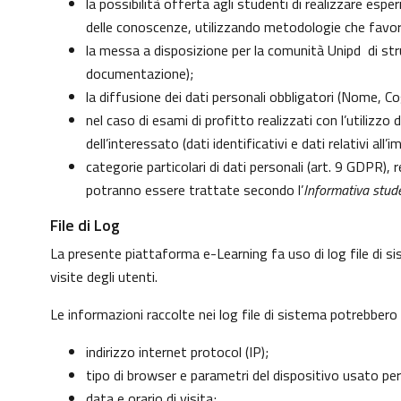
la possibilità offerta agli studenti di realizzare esp
delle conoscenze, utilizzando metodologie che favoris
la messa a disposizione per la comunità Unipd di strum
documentazione);
la diffusione dei dati personali obbligatori (Nome, Co
nel caso di esami di profitto realizzati con l’utilizzo
dell’interessato (dati identificativi e dati relativi al
categorie particolari di dati personali (art. 9 GDPR), re
potranno essere trattate secondo l’
Informativa stude
File di Log
La presente piattaforma e-Learning fa uso di log file di s
visite degli utenti.
Le informazioni raccolte nei log file di sistema potrebbero
indirizzo internet protocol (IP);
tipo di browser e parametri del dispositivo usato per
data e orario di visita;