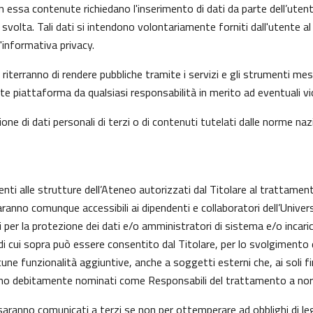
n essa contenute richiedano l'inserimento di dati da parte dell’utent
 l’ha svolta. Tali dati si intendono volontariamente forniti dall'utente
informativa privacy.
riterranno di rendere pubbliche tramite i servizi e gli strumenti mes
iattaforma da qualsiasi responsabilità in merito ad eventuali viol
one di dati personali di terzi o di contenuti tutelati dalle norme nazi
enti alle strutture dell’Ateneo autorizzati dal Titolare al trattament
aranno comunque accessibili ai dipendenti e collaboratori dell’Univer
nti per la protezione dei dati e/o amministratori di sistema e/o inc
alità di cui sopra può essere consentito dal Titolare, per lo svolgime
ne funzionalità aggiuntive, anche a soggetti esterni che, ai soli fi
anno debitamente nominati come Responsabili del trattamento a nor
on saranno comunicati a terzi se non per ottemperare ad obblighi di le