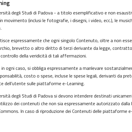
ning
sità degli Studi di Padova - a titolo esemplificativo e non esaustivo
movimento (inclusi le fotografie, i disegni, i video, ecc.), le musiche
.
ntisce espressamente che ogni singolo Contenuto, oltre a non esser
marchio, brevetto o altro diritto di terzi derivante da legge, contrat
ntrollo della veridicità di tali affermazioni.
i, in ogni caso, si obbliga espressamente a manlevare sostanzialmen
nsabilità, costo o spese, incluse le spese legali, derivanti da pre
te dell’utente sulle piattaforme e-Learning.
versità degli Studi di Padova si devono intendere destinati unicame
tilizzo dei contenuti che non sia espressamente autorizzato dalla legg
Commons. In caso di riproduzione dei Contenuti delle piattaforme e-