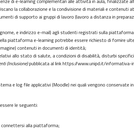
erienze di e-learning complementari alle attività in aula, finalizzate
cano la collaborazione e la condivisione di materiali e contenuti at
enti di supporto ai gruppi di lavoro (lavoro a distanza in preparazio
gnome, e indirizzo e-mail) agli studenti registrati sulla piattaforma
 della piattaforma e-learning potrebbe essere richiesto di fornire ult
l’immagine) contenuti in documenti di identità;
lativi allo stato di salute, a condizioni di disabilità, disturbi specif
nti (Inclusione)
pubblicata al link
https://www.unipd.it/informativa-i
istema e log file applicativi (Moodle) nei quali vengono conservate 
 essere le seguenti:
 connettersi alla piattaforma;