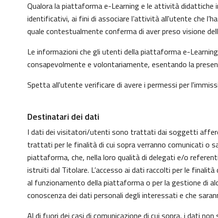
Qualora la piattaforma e-Learning e le attività didattiche i
identificativi, ai fini di associare l’attività all'utente che
quale contestualmente conferma di aver preso visione dell'
Le informazioni che gli utenti della piattaforma e-Learning 
consapevolmente e volontariamente, esentando la presente p
Spetta all'utente verificare di avere i permessi per l'immissi
Destinatari dei dati
I dati dei visitatori/utenti sono trattati dai soggetti affer
trattati per le finalità di cui sopra verranno comunicati o s
piattaforma, che, nella loro qualità di delegati e/o refere
istruiti dal Titolare. L’accesso ai dati raccolti per le fin
al funzionamento della piattaforma o per la gestione di alcu
conoscenza dei dati personali degli interessati e che sar
Al di fuori dei casi di comunicazione di cui sopra, i dati n