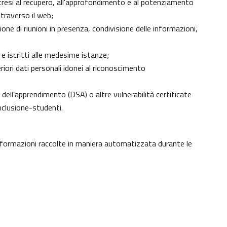
 altresì al recupero, all'approfondimento e al potenziamento
traverso il web;
ne di riunioni in presenza, condivisione delle informazioni,
 e iscritti alle medesime istanze;
eriori dati personali idonei al riconoscimento
ici dell’apprendimento (DSA) o altre vulnerabilità certificate
nclusione-studenti
.
informazioni raccolte in maniera automatizzata durante le