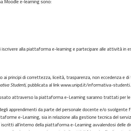
rma Moodle e-learning sono:
 iscrivere alla piattaforma e-learning e partecipare alle attività in
to ai principi di correttezza, liceità, trasparenza, non eccedenza e 
ativa Studenti
, pubblicata al link
www.unipd.it/informativa-studenti
.
essato attraverso la piattaforma e-Learning saranno trattati per le 
e degli apprendimenti da parte del personale docente e/o svolgente f
aforme e-Learning, sia in relazione alla gestione tecnica del servizio
 iscritti all’interno della piattaforma e-Learning avvalendosi delle div