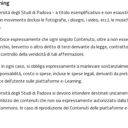
ning
sità degli Studi di Padova - a titolo esemplificativo e non esaustivo
movimento (inclusi le fotografie, i disegni, i video, ecc.), le musiche
.
ntisce espressamente che ogni singolo Contenuto, oltre a non esser
marchio, brevetto o altro diritto di terzi derivante da legge, contrat
ntrollo della veridicità di tali affermazioni.
i, in ogni caso, si obbliga espressamente a manlevare sostanzialmen
nsabilità, costo o spese, incluse le spese legali, derivanti da pre
te dell’utente sulle piattaforme e-Learning.
versità degli Studi di Padova si devono intendere destinati unicame
tilizzo dei contenuti che non sia espressamente autorizzato dalla legg
Commons. In caso di riproduzione dei Contenuti delle piattaforme e-