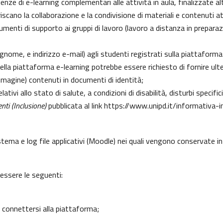
erienze di e-learning complementari alle attività in aula, finalizzate
cano la collaborazione e la condivisione di materiali e contenuti at
enti di supporto ai gruppi di lavoro (lavoro a distanza in preparazio
gnome, e indirizzo e-mail) agli studenti registrati sulla piattaforma
 della piattaforma e-learning potrebbe essere richiesto di fornire ult
l’immagine) contenuti in documenti di identità;
lativi allo stato di salute, a condizioni di disabilità, disturbi specif
nti (Inclusione)
pubblicata al link
https://www.unipd.it/informativa-i
istema e log file applicativi (Moodle) nei quali vengono conservate 
 essere le seguenti:
 connettersi alla piattaforma;