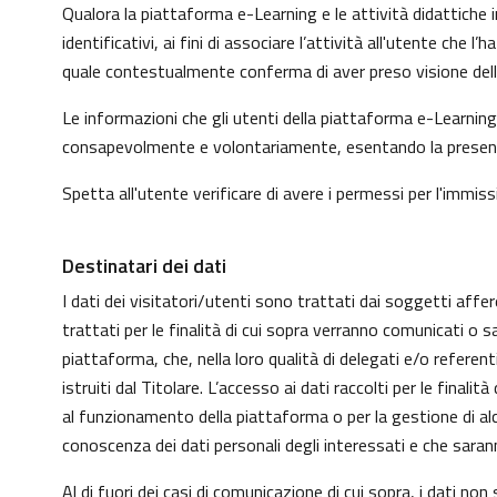
Qualora la piattaforma e-Learning e le attività didattiche i
identificativi, ai fini di associare l’attività all'utente che
quale contestualmente conferma di aver preso visione dell'
Le informazioni che gli utenti della piattaforma e-Learning 
consapevolmente e volontariamente, esentando la presente p
Spetta all'utente verificare di avere i permessi per l'immissi
Destinatari dei dati
I dati dei visitatori/utenti sono trattati dai soggetti affer
trattati per le finalità di cui sopra verranno comunicati o s
piattaforma, che, nella loro qualità di delegati e/o refere
istruiti dal Titolare. L’accesso ai dati raccolti per le fin
al funzionamento della piattaforma o per la gestione di alcu
conoscenza dei dati personali degli interessati e che sar
Al di fuori dei casi di comunicazione di cui sopra, i dati n