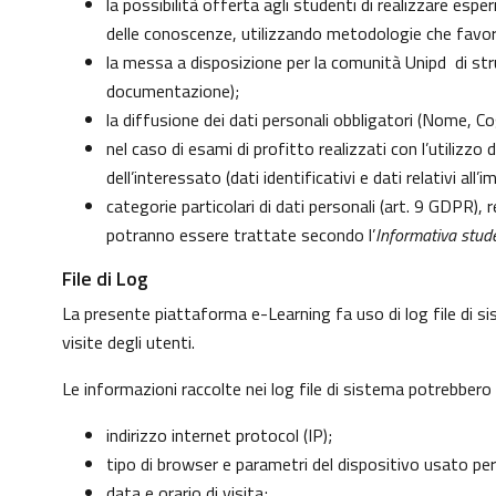
la possibilità offerta agli studenti di realizzare esp
delle conoscenze, utilizzando metodologie che favoris
la messa a disposizione per la comunità Unipd di strum
documentazione);
la diffusione dei dati personali obbligatori (Nome, Co
nel caso di esami di profitto realizzati con l’utilizzo
dell’interessato (dati identificativi e dati relativi al
categorie particolari di dati personali (art. 9 GDPR), re
potranno essere trattate secondo l’
Informativa stude
File di Log
La presente piattaforma e-Learning fa uso di log file di s
visite degli utenti.
Le informazioni raccolte nei log file di sistema potrebbero
indirizzo internet protocol (IP);
tipo di browser e parametri del dispositivo usato per
data e orario di visita;