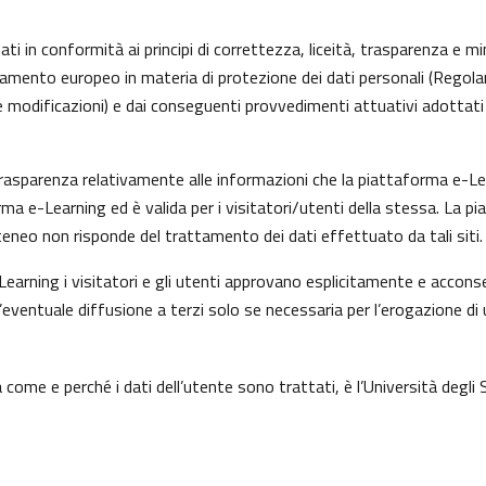
ti in conformità ai principi di correttezza, liceità, trasparenza e min
olamento europeo in materia di protezione dei dati personali (Rego
 modificazioni) e dai conseguenti provvedimenti attuativi adottati 
asparenza relativamente alle informazioni che la piattaforma e-Learn
rma e-Learning ed è valida per i visitatori/utenti della stessa. La p
eneo non risponde del trattamento dei dati effettuato da tali siti.
earning i visitatori e gli utenti approvano esplicitamente e acconse
l’eventuale diffusione a terzi solo se necessaria per l’erogazione di 
come e perché i dati dell’utente sono trattati, è l’Università degli 