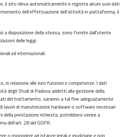
e, il sito rileva automaticamente e registra alcuni suoi dati
 al momento dell’effettuazione dell’attività in piattaforma, il
si a disposizione della stessa, sono fornite dall'utente
azioni delle leggi.
onali ed internazionali.
o, in relazione alle loro funzioni e competenze. I dati
sità degli Studi di Padova addetti alla gestione della
aricati del trattamento, saranno a tal fine adeguatamente
nto di lavori di manutenzione hardware o software necessari
ni della prestazione richiesta, potrebbero venire a
ma dell’art. 28 del GDPR.
gge o rispondere ad istanze legali e giudiziarie e non