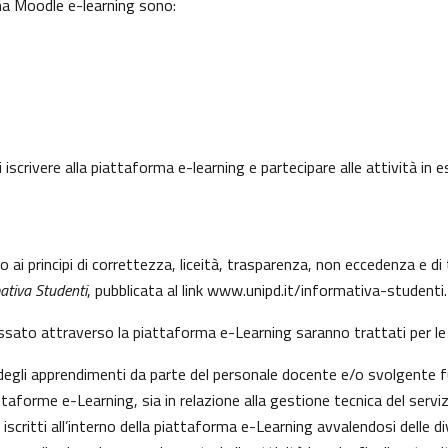
rma Moodle e-learning sono:
 iscrivere alla piattaforma e-learning e partecipare alle attività in
to ai principi di correttezza, liceità, trasparenza, non eccedenza e 
ativa Studenti
, pubblicata al link
www.unipd.it/informativa-studenti
.
essato attraverso la piattaforma e-Learning saranno trattati per le 
e degli apprendimenti da parte del personale docente e/o svolgente f
aforme e-Learning, sia in relazione alla gestione tecnica del servizio
 iscritti all’interno della piattaforma e-Learning avvalendosi delle div