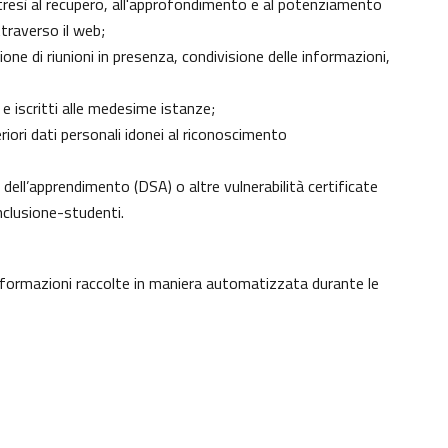
 altresì al recupero, all'approfondimento e al potenziamento
traverso il web;
ne di riunioni in presenza, condivisione delle informazioni,
 e iscritti alle medesime istanze;
eriori dati personali idonei al riconoscimento
ici dell’apprendimento (DSA) o altre vulnerabilità certificate
nclusione-studenti
.
informazioni raccolte in maniera automatizzata durante le