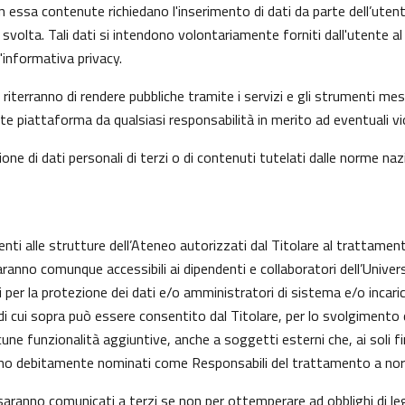
n essa contenute richiedano l'inserimento di dati da parte dell’utent
 l’ha svolta. Tali dati si intendono volontariamente forniti dall'utente
informativa privacy.
riterranno di rendere pubbliche tramite i servizi e gli strumenti mes
iattaforma da qualsiasi responsabilità in merito ad eventuali viol
one di dati personali di terzi o di contenuti tutelati dalle norme nazi
enti alle strutture dell’Ateneo autorizzati dal Titolare al trattament
aranno comunque accessibili ai dipendenti e collaboratori dell’Univer
nti per la protezione dei dati e/o amministratori di sistema e/o inc
alità di cui sopra può essere consentito dal Titolare, per lo svolgime
ne funzionalità aggiuntive, anche a soggetti esterni che, ai soli fi
anno debitamente nominati come Responsabili del trattamento a nor
on saranno comunicati a terzi se non per ottemperare ad obblighi di le