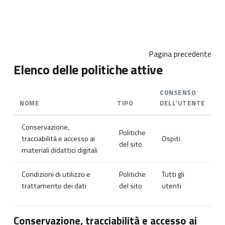
Vai al contenuto principale
Pagina precedente
Elenco delle politiche attive
CONSENSO
NOME
TIPO
DELL'UTENTE
Conservazione,
Politiche
tracciabilità e accesso ai
Ospiti
del sito
materiali didattici digitali
Condizioni di utilizzo e
Politiche
Tutti gli
trattamento dei dati
del sito
utenti
Conservazione, tracciabilità e accesso ai