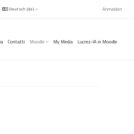
Sie sind als Gast angemeldet
Anmelden
Deutsch ‎(de)‎
ia
Contatti
Moodle
My Media
Lucrez-IA in Moodle