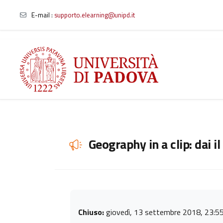
E-mail
:
supporto.elearning@unipd.it
Vai al contenuto principale
Geography in a clip: dai i
Aggregazione dei criteri
Chiuso:
giovedì, 13 settembre 2018, 23:5