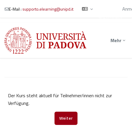
Sie sind als
Gast
Anme
E-Mail :
supporto.elearning@unipd.it
angemeldet
Zum Hauptinhalt
Mehr
Der Kurs steht aktuell für Teilnehmer/innen nicht zur
Verfügung.
Weiter