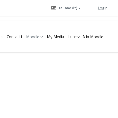
Ospite
Login
Italiano ‎(it)‎
ia
Contatti
Moodle
My Media
Lucrez-IA in Moodle