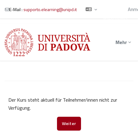
Sie sind als
Gast
Anme
E-Mail :
supporto.elearning@unipd.it
angemeldet
Zum Hauptinhalt
Mehr
Der Kurs steht aktuell für Teilnehmer/innen nicht zur
Verfügung.
Weiter