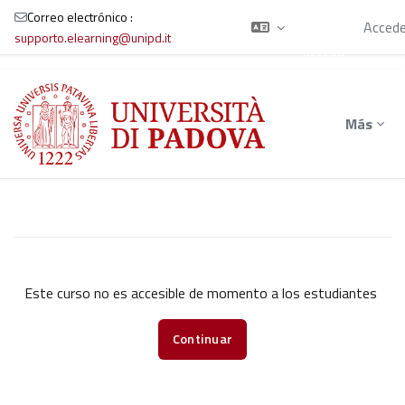
está
Correo electrónico :
usando el
Accede
supporto.elearning@unipd.it
acceso
para
Salta al contenido principal
invitados
Más
Este curso no es accesible de momento a los estudiantes
Continuar