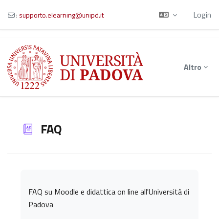
Login
:
supporto.elearning@unipd.it
Vai al contenuto principale
Altro
FAQ
Aggregazione dei criteri
FAQ su Moodle e didattica on line all'Università di
Padova