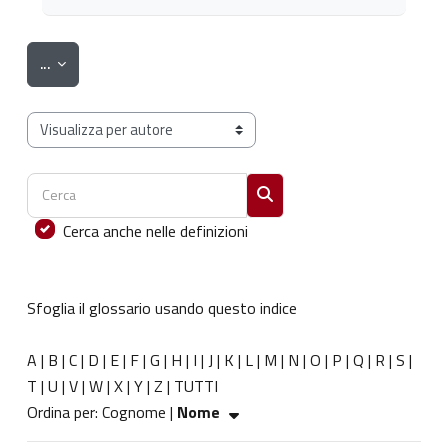
Esporta voci
...
Sfoglia il glossario usando questo indice
Cerca
Cerca
Cerca anche nelle definizioni
Sfoglia il glossario usando questo indice
A
|
B
|
C
|
D
|
E
|
F
|
G
|
H
|
I
|
J
|
K
|
L
|
M
|
N
|
O
|
P
|
Q
|
R
|
S
|
T
|
U
|
V
|
W
|
X
|
Y
|
Z
|
TUTTI
Ordinato per Nome crescente
Ordina per:
Cognome
|
Nome