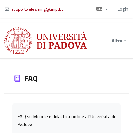
Login
:
supporto.elearning@unipd.it
Vai al contenuto principale
Altro
FAQ
Aggregazione dei criteri
FAQ su Moodle e didattica on line all'Università di
Padova