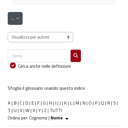
Esporta voci
...
Sfoglia il glossario usando questo indice
Cerca
Cerca
Cerca anche nelle definizioni
Sfoglia il glossario usando questo indice
A
|
B
|
C
|
D
|
E
|
F
|
G
|
H
|
I
|
J
|
K
|
L
|
M
|
N
|
O
|
P
|
Q
|
R
|
S
|
T
|
U
|
V
|
W
|
X
|
Y
|
Z
|
TUTTI
Ordinato per Nome crescente
Ordina per:
Cognome
|
Nome