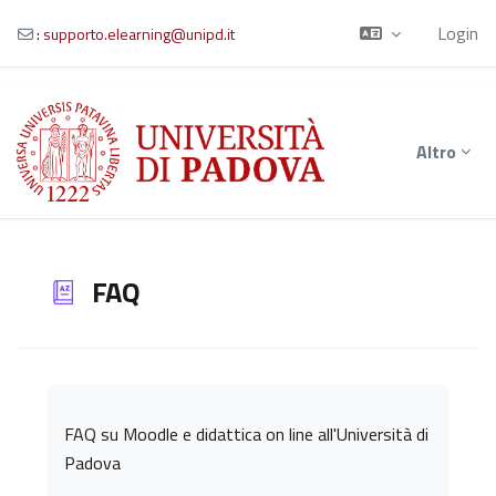
Login
:
supporto.elearning@unipd.it
Vai al contenuto principale
Altro
FAQ
Aggregazione dei criteri
FAQ su Moodle e didattica on line all'Università di
Padova