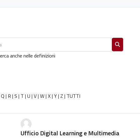
Cerca
erca anche nelle definizioni
|
Q
|
R
|
S
|
T
|
U
|
V
|
W
|
X
|
Y
|
Z
|
TUTTI
Ufficio Digital Learning e Multimedia