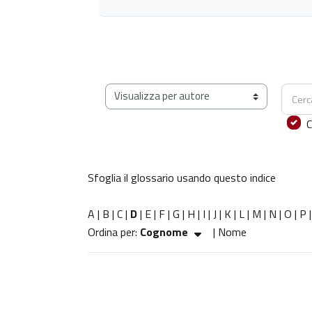
Cerca
Sfoglia il glossario usando questo indice
C
Sfoglia il glossario usando questo indice
A
|
B
|
C
|
D
|
E
|
F
|
G
|
H
|
I
|
J
|
K
|
L
|
M
|
N
|
O
|
P
Ordinato per Cognome crescente
Ordina per:
Cognome
|
Nome