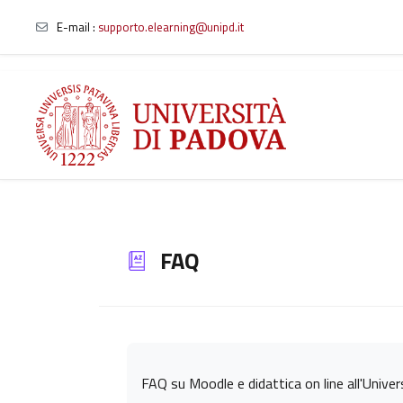
E-mail
:
supporto.elearning@unipd.it
Vai al contenuto principale
FAQ
Aggregazione dei criteri
FAQ su Moodle e didattica on line all'Unive