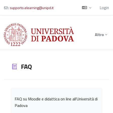
Login
:
supporto.elearning@unipd.it
Vai al contenuto principale
Altro
FAQ
Aggregazione dei criteri
FAQ su Moodle e didattica on line all'Università di
Padova