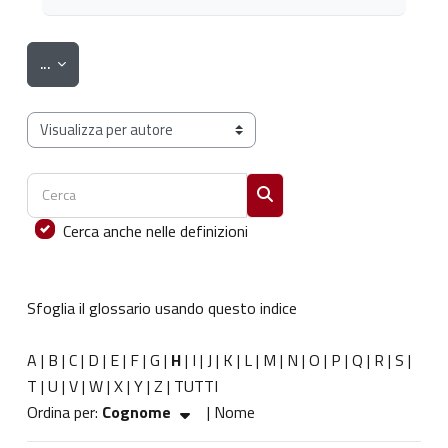
Esporta voci
...
Sfoglia il glossario usando questo indice
Cerca
Cerca
Cerca anche nelle definizioni
Sfoglia il glossario usando questo indice
A
|
B
|
C
|
D
|
E
|
F
|
G
|
H
|
I
|
J
|
K
|
L
|
M
|
N
|
O
|
P
|
Q
|
R
|
S
|
T
|
U
|
V
|
W
|
X
|
Y
|
Z
|
TUTTI
Ordinato per Cognome crescente
Ordina per:
Cognome
|
Nome