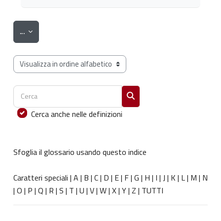
Esporta voci
...
Sfoglia il glossario usando questo indice
Cerca
Cerca
Cerca anche nelle definizioni
Sfoglia il glossario usando questo indice
Caratteri speciali
|
A
|
B
|
C
|
D
|
E
|
F
|
G
|
H
|
I
|
J
|
K
|
L
|
M
|
N
|
O
|
P
|
Q
|
R
|
S
|
T
|
U
|
V
|
W
|
X
|
Y
|
Z
|
TUTTI