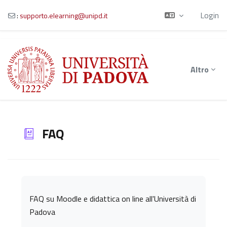
Login
:
supporto.elearning@unipd.it
Vai al contenuto principale
Altro
FAQ
Aggregazione dei criteri
FAQ su Moodle e didattica on line all'Università di
Padova