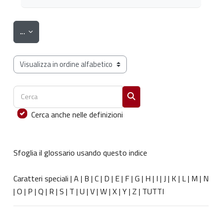
Esporta voci
...
Sfoglia il glossario usando questo indice
Cerca
Cerca
Cerca anche nelle definizioni
Sfoglia il glossario usando questo indice
Caratteri speciali
|
A
|
B
|
C
|
D
|
E
|
F
|
G
|
H
|
I
|
J
|
K
|
L
|
M
|
N
|
O
|
P
|
Q
|
R
|
S
|
T
|
U
|
V
|
W
|
X
|
Y
|
Z
|
TUTTI