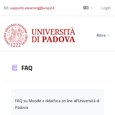
Login
:
supporto.elearning@unipd.it
Vai al contenuto principale
Altro
FAQ
Aggregazione dei criteri
FAQ su Moodle e didattica on line all'Università di
Padova