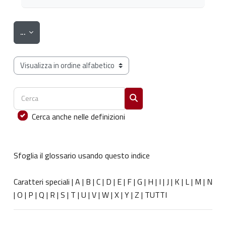
Esporta voci
...
Sfoglia il glossario usando questo indice
Cerca
Cerca
Cerca anche nelle definizioni
Sfoglia il glossario usando questo indice
Caratteri speciali
|
A
|
B
|
C
|
D
|
E
|
F
|
G
|
H
|
I
|
J
|
K
|
L
|
M
|
N
|
O
|
P
|
Q
|
R
|
S
|
T
|
U
|
V
|
W
|
X
|
Y
|
Z
|
TUTTI