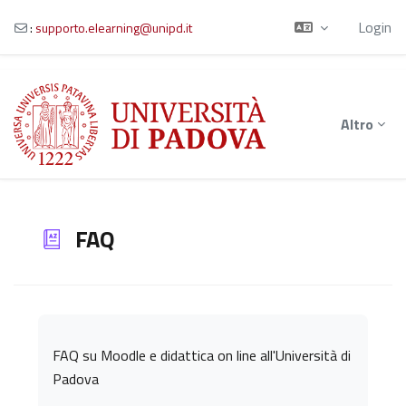
Login
:
supporto.elearning@unipd.it
Vai al contenuto principale
Altro
FAQ
Aggregazione dei criteri
FAQ su Moodle e didattica on line all'Università di
Padova