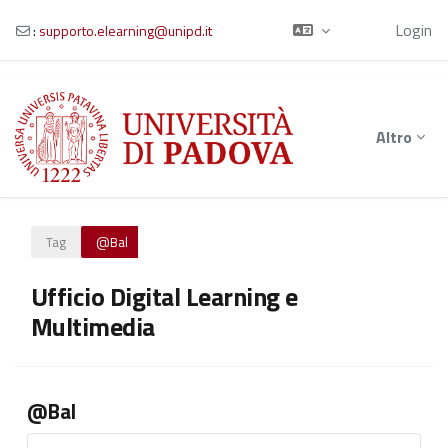
Ospite
Login
:
supporto.elearning@unipd.it
Vai al contenuto principale
Altro
Tag
@Bal
Ufficio Digital Learning e
Multimedia
@Bal