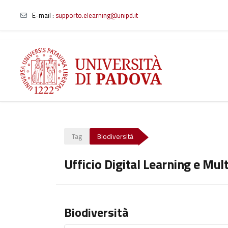
E-mail
:
supporto.elearning@unipd.it
Vai al contenuto principale
Tag
Biodiversità
Ufficio Digital Learning e Mul
Biodiversità