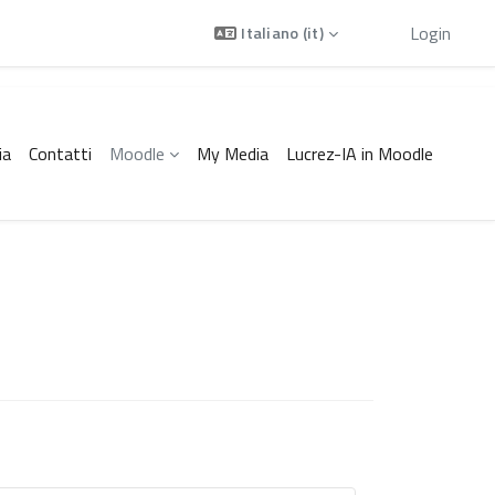
Ospite
Login
Italiano ‎(it)‎
ia
Contatti
Moodle
My Media
Lucrez-IA in Moodle