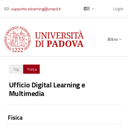
Ospite
Login
:
supporto.elearning@unipd.it
Vai al contenuto principale
Altro
Tag
Fisica
Ufficio Digital Learning e
Multimedia
Fisica