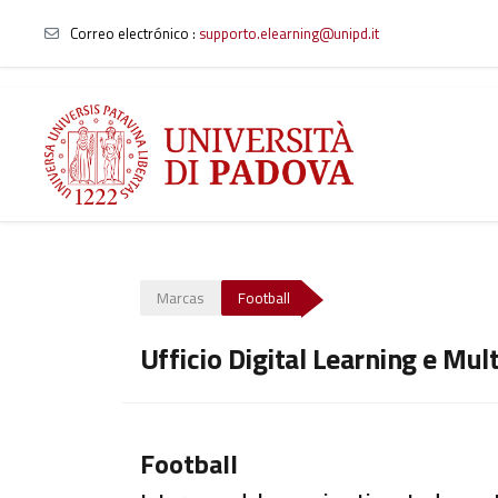
Correo electrónico :
supporto.elearning@unipd.it
Salta al contenido principal
Marcas
Football
Ufficio Digital Learning e Mul
Football