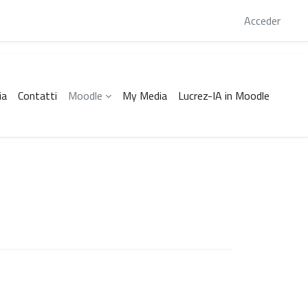
 este momento está usando el acceso para invitados
Acceder
ia
Contatti
Moodle
My Media
Lucrez-IA in Moodle