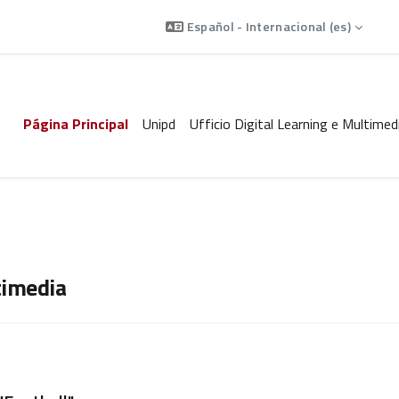
En
Español - Internacional ‎(es)‎
Página Principal
Unipd
Ufficio Digital Learning e Multimed
timedia