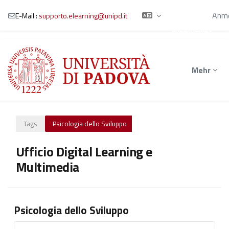
Sie sind als
Gast
Anme
E-Mail :
supporto.elearning@unipd.it
angemeldet
Zum Hauptinhalt
Mehr
Tags
Psicologia dello Sviluppo
Ufficio Digital Learning e
Multimedia
Psicologia dello Sviluppo