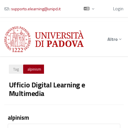
Ospite
Login
:
supporto.elearning@unipd.it
Vai al contenuto principale
Altro
Tag
alpinism
Ufficio Digital Learning e
Multimedia
alpinism