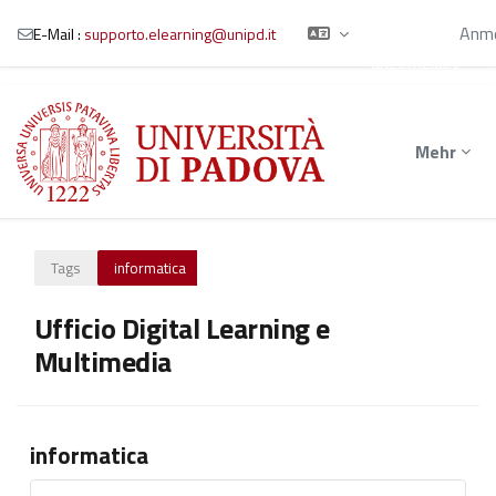
Sie sind als
Gast
Anme
E-Mail :
supporto.elearning@unipd.it
angemeldet
Zum Hauptinhalt
Mehr
Tags
informatica
Ufficio Digital Learning e
Multimedia
informatica