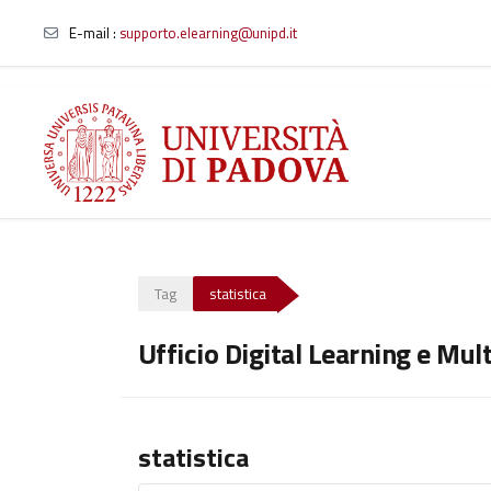
E-mail
:
supporto.elearning@unipd.it
Vai al contenuto principale
Tag
statistica
Ufficio Digital Learning e Mul
statistica