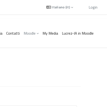
Ospite
Login
Italiano ‎(it)‎
ia
Contatti
Moodle
My Media
Lucrez-IA in Moodle