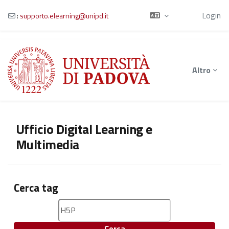
Ospite
Login
:
supporto.elearning@unipd.it
Vai al contenuto principale
Altro
Ufficio Digital Learning e
Multimedia
Cerca tag
Cerca tag