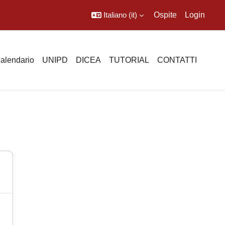
Italiano ‎(it)‎
Ospite
Login
alendario
UNIPD
DICEA
TUTORIAL
CONTATTI