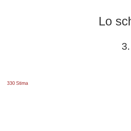
Vai al contenuto principale
Lo sch
3
330 Stima