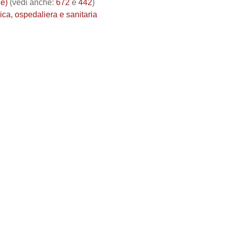
ne)
(vedi anche:
672
e
442
)
a, ospedaliera e sanitaria