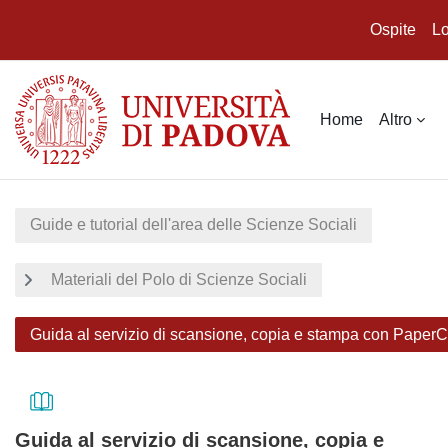
Ospite
Lo
Vai al contenuto principale
Home
Altro
Guide e tutorial dell'area delle Scienze Sociali
Materiali del Polo di Scienze Sociali
Guida al servizio di scansione, copia e stampa con PaperC
Guida al servizio di scansione, copia e