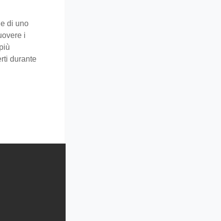
ne di uno
uovere i
più
ti durante