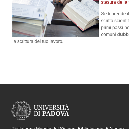
stesura della 
Se ti prende 
scritto scient
primi passi ne
comuni
dubbi
la scrittura del tuo lavoro.
Piattaforma Moodle del Sistema Bibliotecario di Ateneo