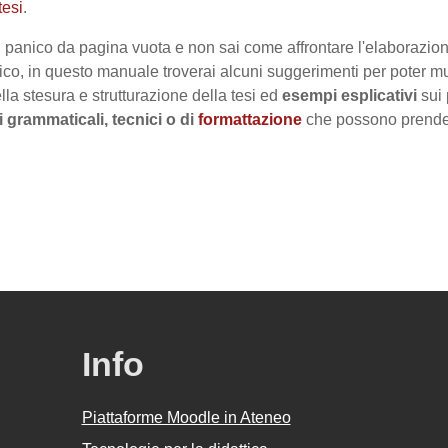
tesi
.
il panico da pagina vuota e non sai come affrontare l'elaborazio
ifico, in questo manuale troverai alcuni suggerimenti per poter m
lla stesura e strutturazione della tesi ed
esempi esplicativi
sui 
 grammaticali, tecnici o di
formattazione
che possono prender
Info
Piattaforme Moodle in Ateneo