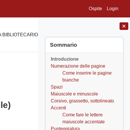
Ospite
Login
 BIBLIOTECARIO
E-LEARNING
SUPPORTO
Blocchi
Salta Sommario
Sommario
Introduzione
Numerazione delle pagine
Come inserire le pagine
bianche
Spazi
Maiuscole e minuscole
Corsivo, grassetto, sottolineato
le)
Accenti
Come fare le lettere
maiuscole accentate
Punteggiatura