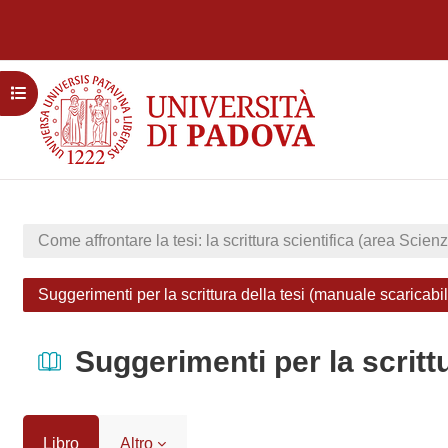
Vai al contenuto principale
Apri indice del corso
Come affrontare la tesi: la scrittura scientifica (area Scien
Suggerimenti per la scrittura della tesi (manuale scaricabi
Suggerimenti per la scritt
Libro
Altro