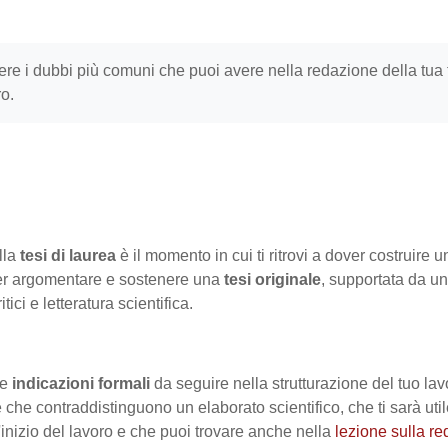
ere i dubbi più comuni che puoi avere nella redazione della tua 
ro.
lla
tesi di laurea
è il momento in cui ti ritrovi a dover costruire u
r argomentare e sostenere una
tesi originale
, supportata da un
itici e letteratura
scientifica.
le
indicazioni formali
da seguire nella strutturazione del tuo lav
e che contraddistinguono un elaborato scientifico, che ti sarà ut
l'inizio del lavoro e che puoi trovare anche nella
lezione sulla r