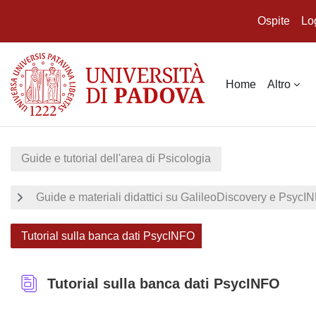
Ospite
Lo
Vai al contenuto principale
Home
Altro
Guide e tutorial dell'area di Psicologia
Guide e materiali didattici su GalileoDiscovery e PsycI
Tutorial sulla banca dati PsycINFO
Tutorial sulla banca dati PsycINFO