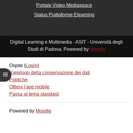
Portale Video Mediaspace
Status Piattaforme Elearning
Digital Learning e Multimedia - ASIT - Università degli
Studi di Padova. Powered by
Moodle
Ospite (
Login
)
Riepilogo della conservazione dei dati
Apri indice del corso
Politiche
Ottieni l'app mobile
Passa al tema standard
Powered by
Moodle