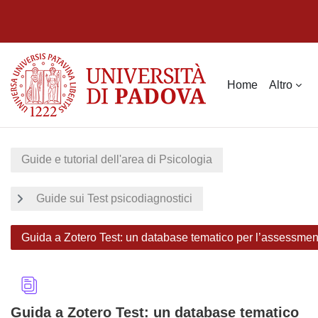
Vai al contenuto principale
Home
Altro
Guide e tutorial dell'area di Psicologia
Guide sui Test psicodiagnostici
Guida a Zotero Test: un database tematico per l’assessment 
Guida a Zotero Test: un database tematico