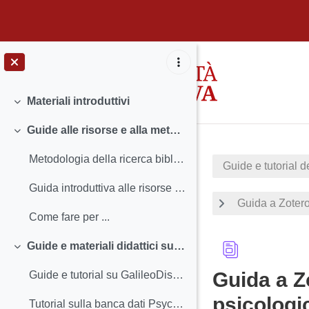
Vai al contenuto principale
Materiali introduttivi
Minimizza
Guide alle risorse e alla metodologia della ricerca
Minimizza
Metodologia della ricerca bibliografica
Guide e tutorial d
Guida introduttiva alle risorse per la Psicologia
Guida a Zotero
Come fare per ...
Guide e materiali didattici su GalileoDiscovery e PsycINFO
Minimizza
Guida a Z
Guide e tutorial su GalileoDiscovery
psicologic
Tutorial sulla banca dati PsycINFO