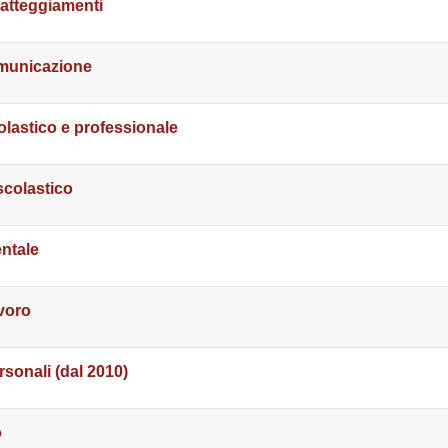
e atteggiamenti
municazione
lastico e professionale
scolastico
ntale
avoro
rsonali (dal 2010)
o