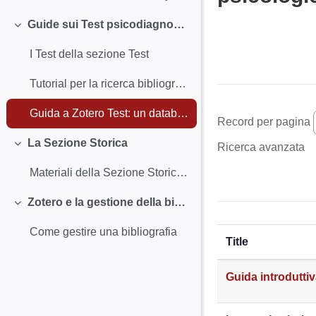
Guide sui Test psicodiagnostici
Minimizza
Aggregazione de
I Test della sezione Test
Tutorial per la ricerca bibliografica sui test
Guida a Zotero Test: un database tematico per l’assessment psicologico in Italia
Record per pagina
La Sezione Storica
Ricerca avanzata
Minimizza
Materiali della Sezione Storica: elenchi di titoli e autori
Zotero e la gestione della bibliografia
Minimizza
Come gestire una bibliografia
Title
Guida introdutti