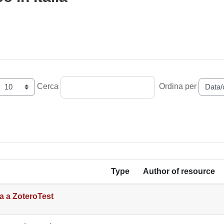
i criteri
Cerca
Ordina per
Type
Author of resource
va a ZoteroTest