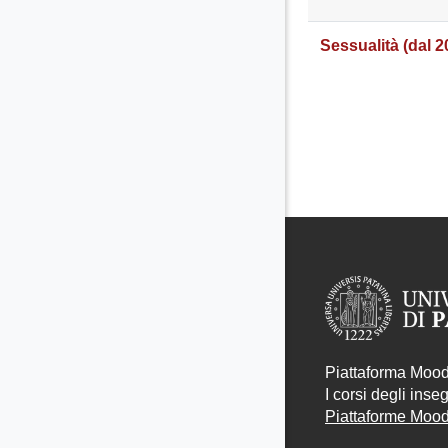
Sessualità (dal 2
Piattaforma Moodl
I corsi degli ins
Piattaforme Moodl