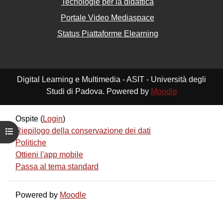
Tecnologie per la didattica
Portale Video Mediaspace
Status Piattaforme Elearning
Digital Learning e Multimedia - ASIT - Università degli
Studi di Padova. Powered by
Moodle
Ospite (
Login
)
Riepilogo della conservazione dei dati
Apri indice del corso
Politiche
Ottieni l'app mobile
Passa al tema standard
Powered by
Moodle