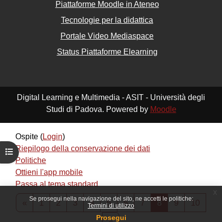
Piattaforme Moodle in Ateneo
Tecnologie per la didattica
Portale Video Mediaspace
Status Piattaforme Elearning
Digital Learning e Multimedia - ASIT - Università degli
Studi di Padova. Powered by
Moodle
Ospite (
Login
)
Riepilogo della conservazione dei dati
Apri indice del corso
Politiche
Ottieni l'app mobile
Passa al tema standard
x
Se prosegui nella navigazione del sito, ne accetti le politiche:
Pagina precedente
Pagina 1
Pagina 2
Pagina 3
Pagina 4
Pagina 5
Pagina 6
Pagina 7
Pagina 8
Pagina 9
Pagin
«
1
2
3
4
5
6
7
8
9
10
Termini di utilizzo
Powered by
Moodle
Prosegui
Pagina successiva
»