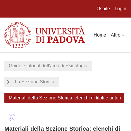
Ospite
Login
Vai al contenuto principale
Home
Altro
Guide e tutorial dell'area di Psicologia
La Sezione Storica
Materiali della Sezione Storica: elenchi di titoli e autori
Materiali della Sezione Storica: elenchi di