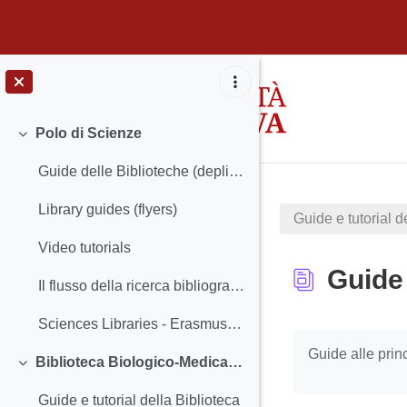
Vai al contenuto principale
Polo di Scienze
Minimizza
Guide delle Biblioteche (depliant)
Library guides (flyers)
Guide e tutorial d
Video tutorials
Guide 
Il flusso della ricerca bibliografica, 2012
Sciences Libraries - Erasmus Welcome Day - School of Science
Aggregazione de
Guide alle prin
Biblioteca Biologico-Medica "Antonio Vallisneri"
Minimizza
Guide e tutorial della Biblioteca