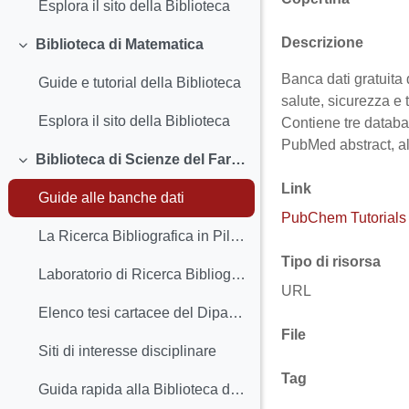
Esplora il sito della Biblioteca
Descrizione
Biblioteca di Matematica
Minimizza
Banca dati gratuita 
Guide e tutorial della Biblioteca
salute, sicurezza e t
Esplora il sito della Biblioteca
Contiene tre datab
PubMed abstract, all
Biblioteca di Scienze del Farmaco
Minimizza
Link
Guide alle banche dati
PubChem Tutorials
La Ricerca Bibliografica in Pillole
Tipo di risorsa
Laboratorio di Ricerca Bibliografica per gli Studenti di Farmacia
URL
Elenco tesi cartacee del Dipartimento di Scienze del Farmaco
File
Siti di interesse disciplinare
Tag
Guida rapida alla Biblioteca di Scienze del Farmaco