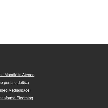
rme Moodle in Ateneo
e per la didattica
Video Mediaspace
attaforme Elearning