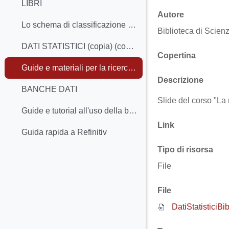
LIBRI
Autore
Lo schema di classificazione dei libri
Biblioteca di Scienz
DATI STATISTICI (copia) (copia)
Copertina
Guide e materiali per la ricerca dei dati statistici
Descrizione
BANCHE DATI
Slide del corso "La 
Guide e tutorial all'uso della banca dati Statista
Link
Guida rapida a Refinitiv
Tipo di risorsa
File
File
DatiStatisticiBi