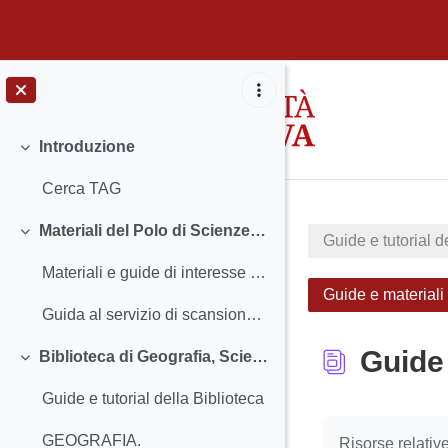
Vai al contenuto principale
Introduzione
Minimizza
Cerca TAG
Materiali del Polo di Scienze Sociali
Guide e tutorial d
Minimizza
Materiali e guide di interesse per tutte le biblioteche del Polo
Guide e materiali p
Guida al servizio di scansione, copia e stampa con PaperCut
Guide 
Biblioteca di Geografia, Scienze Economiche e Aziendali ed Emeroteca di Ca' Borin
Minimizza
Guide e tutorial della Biblioteca
Aggregazione de
GEOGRAFIA.
Risorse relative