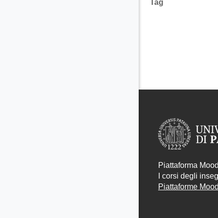
Tag
Piattaforma Moodl
I corsi degli ins
Piattaforme Moodl