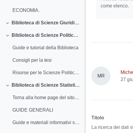
come elenco.
ECONOMIA.
Biblioteca di Scienze Giuridiche "Ruggero Meneghelli"
Minimizza
Biblioteca di Scienze Politiche "Ettore Anchieri"
Minimizza
Guide e tutorial della Biblioteca
Consigli per la tesi
Miche
Risorse per le Scienze Politiche, Economiche e Sociali
MR
27 gi
Biblioteca di Scienze Statistiche "Bernardo Colombo"
Minimizza
Torna alla home page del sito della biblioteca
GUIDE GENERALI
Titolo
Guide e materiali informativi sulla Biblioteca
La ricerca dei dati st