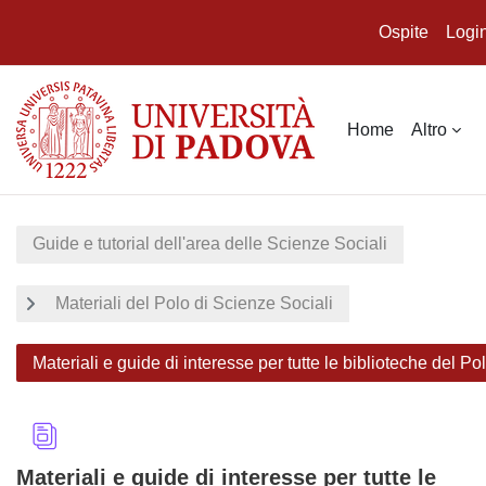
Ospite
Logi
Vai al contenuto principale
Home
Altro
Guide e tutorial dell'area delle Scienze Sociali
Materiali del Polo di Scienze Sociali
Materiali e guide di interesse per tutte le biblioteche del Po
Materiali e guide di interesse per tutte le