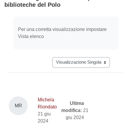
biblioteche del Polo
Aggregazione dei criteri
Per una corretta visualizzazione impostare
Vista elenco
Navigazione terziaria modalità visual
Michela
Ultima
MR
Riondato
modifica:
21
21 giu
giu 2024
2024