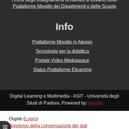
Piattaforme Moodle dei Dipartimenti o delle Scuole
Info
Piattaforme Moodle in Ateneo
Tecnologie per la didattica
Portale Video Mediaspace
Status Piattaforme Elearning
Digital Learning e Multimedia - ASIT - Università degli
Studi di Padova. Powered by
Moodle
Ospite (
Login
)
Riepilogo della conservazione dei dati
Apri indice del corso