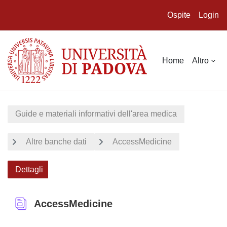
Ospite
Login
Vai al contenuto principale
Home
Altro
Guide e materiali informativi dell'area medica
Altre banche dati
AccessMedicine
Dettagli
AccessMedicine