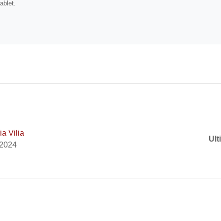
tablet.
a Vilia
Ult
 2024