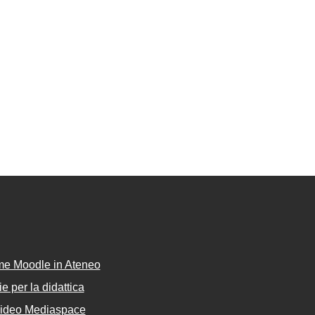
rme Moodle in Ateneo
e per la didattica
Video Mediaspace