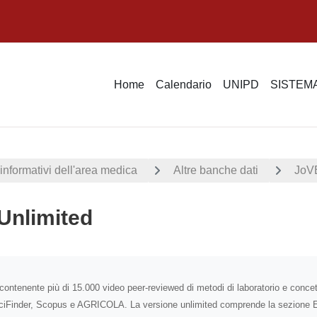
Home
Calendario
UNIPD
SISTEMA
informativi dell'area medica
Altre banche dati
JoVE
Unlimited
i criteri
contenente più di 15.000 video peer-reviewed di metodi di laboratorio e concet
iFinder, Scopus e AGRICOLA. La versione unlimited comprende la sezione Ed