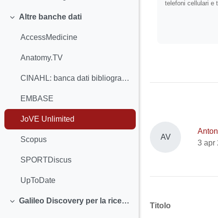
telefoni cellulari e 
Altre banche dati
Minimizza
AccessMedicine
Anatomy.TV
CINAHL: banca dati bibliografica di Infermieristica
EMBASE
JoVE Unlimited
Antoni
AV
Scopus
3 apr
SPORTDiscus
UpToDate
Galileo Discovery per la ricerca dei testi di area Medica
Titolo
Minimizza