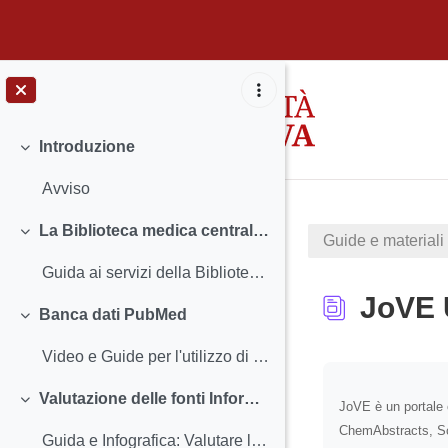
Vai al contenuto principale
Introduzione
Minimizza
Avviso
La Biblioteca medica centrale "V. Pinali" si presenta
Guide e materiali 
Minimizza
Guida ai servizi della Biblioteca medica centrale "V. Pinali"
JoVE 
Banca dati PubMed
Minimizza
Video e Guide per l'utilizzo di Pubmed
Aggregazione de
Valutazione delle fonti Informative in ambito medico e sanitario
JoVE è un portale 
Minimizza
ChemAbstracts, Sc
Guida e Infografica: Valutare le fonti informative