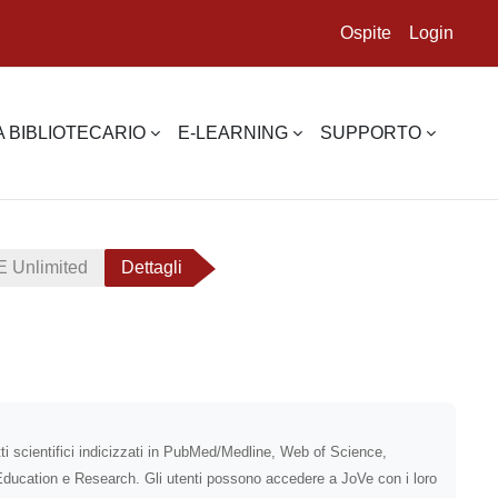
Ospite
Login
 BIBLIOTECARIO
E-LEARNING
SUPPORTO
 Unlimited
Dettagli
ti scientifici indicizzati in PubMed/Medline, Web of Science,
ucation e Research. Gli utenti possono accedere a JoVe con i loro