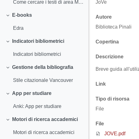
JoVe
Come cercare i testi di area Medica con Galileo Discovery
E-books
Autore
Minimizza
Biblioteca Pinali
Edra
Indicatori bibliometrici
Copertina
Minimizza
Indicatori bibliometrici
Descrizione
Gestione della bibliografia
Breve guida all'uti
Minimizza
Stile citazionale Vancouver
Link
App per studiare
Minimizza
Tipo di risorsa
Anki: App per studiare
File
Motori di ricerca accademici
Minimizza
File
Motori di ricerca accademici
JOVE.pdf