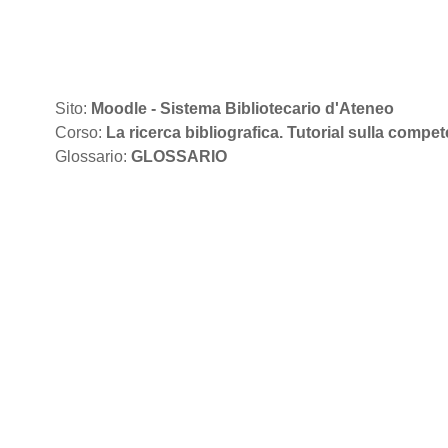
Vai al contenuto principale
Sito:
Moodle - Sistema Bibliotecario d'Ateneo
Corso:
La ricerca bibliografica. Tutorial sulla compet
Glossario:
GLOSSARIO