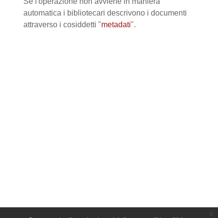
Se l'operazione non avviene in maniera
automatica i bibliotecari descrivono i documenti
attraverso i cosiddetti "
metadati
".
x