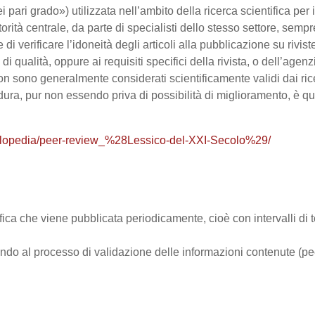
 pari grado») utilizzata nell’ambito della ricerca scientifica per
rità centrale, da parte di specialisti dello stesso settore, sempr
ne di verificare l’idoneità degli articoli alla pubblicazione su rivi
i qualità, oppure ai requisiti specifici della rivista, o dell’agenz
n sono generalmente considerati scientificamente validi dai ricer
ura, pur non essendo priva di possibilità di miglioramento, è q
ciclopedia/peer-review_%28Lessico-del-XXI-Secolo%29/
fica che viene pubblicata periodicamente, cioè con intervalli di 
endo al processo di validazione delle informazioni contenute (pe