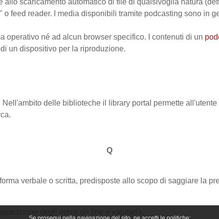
e allo scaricamento automatico di file di qualsivoglia natura (det
o feed reader. I media disponibili tramite podcasting sono in g
 operativo né ad alcun browser specifico. I contenuti di un
pod
i un dispositivo per la riproduzione.
 Nell'ambito delle biblioteche il library portal permette all'utent
rca.
Q
orma verbale o scritta, predisposte allo scopo di saggiare la p
eparazione degli utenti on line e valutarla.
Se prosegui nella navigazione del sito, ne accetti le politiche: