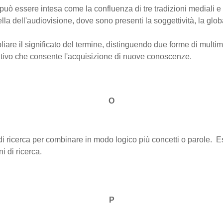
ò essere intesa come la confluenza di tre tradizioni mediali e c
ella dell'audiovisione, dove sono presenti la soggettività, la global
liare il significato del termine, distinguendo due forme di mult
nitivo che consente l'acquisizione di nuove conoscenze.
O
di ricerca per combinare in modo logico più concetti o parole. 
i di ricerca.
P