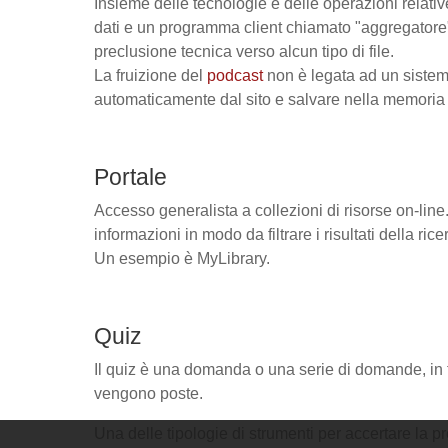
Insieme delle tecnologie e delle operazioni relativ
dati e un programma client chiamato "aggregatore" 
preclusione tecnica verso alcun tipo di file.
La fruizione del
podcast
non è legata ad un sistema
automaticamente dal sito e salvare nella memoria d
Portale
Accesso generalista a collezioni di risorse on-line.
informazioni in modo da filtrare i risultati della rice
Un esempio è MyLibrary.
Quiz
Il quiz è una domanda o una serie di domande, in f
vengono poste.
Una delle tipologie di strumenti per accertare la pr