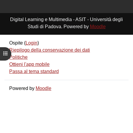
Digital Learning e Multimedia - ASIT - Università degli
Studi di Padova. Powered by
Moodle
Ospite (
Login
)
Riepilogo della conservazione dei dati
Apri indice del corso
Politiche
Ottieni l'app mobile
Passa al tema standard
Powered by
Moodle