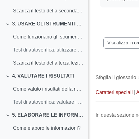
Scarica il testo della seconda lezione
3. USARE GLI STRUMENTI DI RICERCA
Minimizza
Come funzionano gli strumenti di ricerca?
Sfoglia il gloss
Test di autoverifica: utilizzare gli strumenti di ricerca
Scarica il testo della terza lezione
4. VALUTARE I RISULTATI
Sfoglia il glossario
Minimizza
Come valuto i risultati della ricerca?
Caratteri speciali
|
Test di autoverifica: valutare i risultati
In questa sezione n
5. ELABORARE LE INFORMAZIONI RACCOLTE
Minimizza
Come elaboro le informazioni?