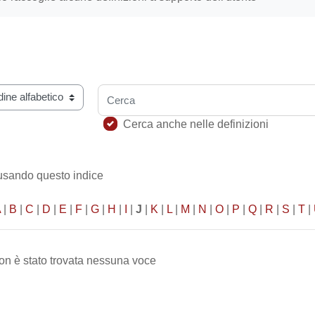
Cerca
ario usando questo indice
Cerca anche nelle definizioni
 usando questo indice
A
|
B
|
C
|
D
|
E
|
F
|
G
|
H
|
I
|
J
|
K
|
L
|
M
|
N
|
O
|
P
|
Q
|
R
|
S
|
T
|
on è stato trovata nessuna voce