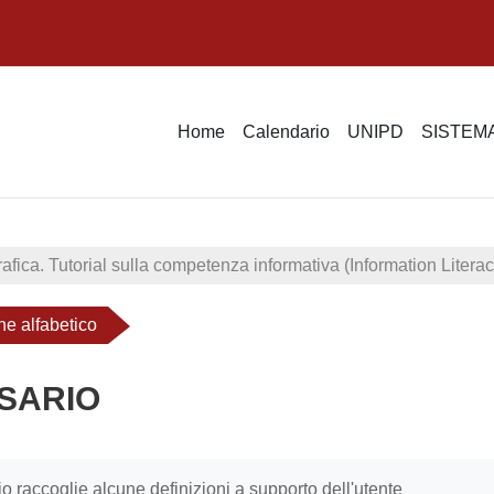
Home
Calendario
UNIPD
SISTEMA
rafica. Tutorial sulla competenza informativa (Information Literac
ne alfabetico
SARIO
i criteri
o raccoglie alcune definizioni a supporto dell'utente