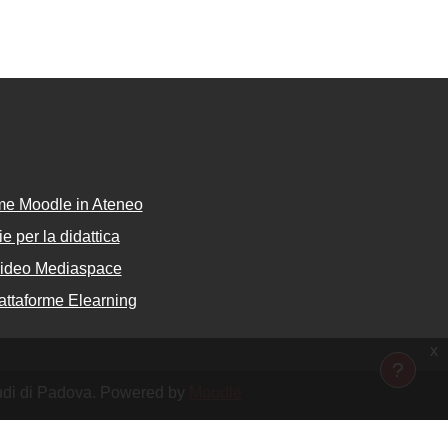
rme Moodle in Ateneo
e per la didattica
Video Mediaspace
attaforme Elearning
x
Studi di Padova. Powered by
Moodle