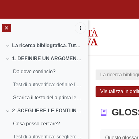
Vai al contenuto principale
La ricerca bibliografica. Tutorial sulla competenza informativa
Minimizza
1. DEFINIRE UN ARGOMENTO DI RICERCA
Minimizza
Da dove comincio?
La ricerca bibliog
Test di autoverifica: definire l'argomento di ricerca
Visualizza in ordi
Scarica il testo della prima lezione
GLOS
2. SCEGLIERE LE FONTI INFORMATIVE
Minimizza
Cosa posso cercare?
Aggregazione de
Test di autoverifica: scegliere le fonti informative
Questo glossari